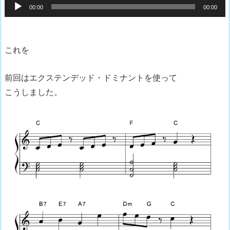
音
00:00
00:00
声
プ
レ
これを
ー
ヤ
前回はエクステンデッド・ドミナントを使って
ー
こうしました。