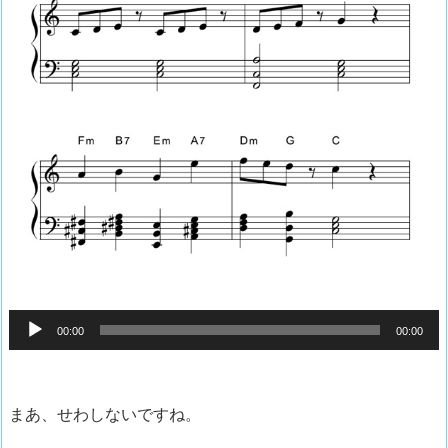
音
00:00
00:00
声
プ
レ
まあ、せわしないですね。
ー