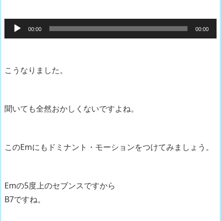
音
00:00
00:00
声
プ
レ
こうなりました。
ー
ヤ
ー
聞いても全然おかしくないですよね。
このEmにもドミナント・モーションをつけてみましょう。
Emの5度上のセブンスですから
B7ですね。