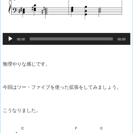
音
00:00
00:00
声
プ
レ
無理やりな感じです。
ー
ヤ
ー
今回はツー・ファイブを使った拡張をしてみましょう。
こうなりました。