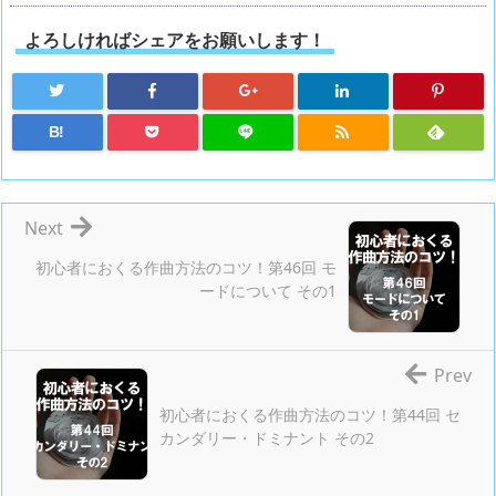
よろしければシェアをお願いします！
B!
Next
初心者におくる作曲方法のコツ！第46回 モ
ードについて その1
Prev
初心者におくる作曲方法のコツ！第44回 セ
カンダリー・ドミナント その2