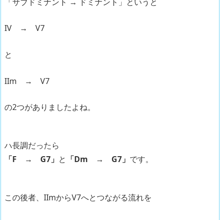
「サブドミナント → ドミナント」というと
IV → V7
と
IIm → V7
の2つがありましたよね。
ハ長調だったら
「F → G7」
と
「Dm → G7」
です。
この後者、IImからV7へとつながる流れを