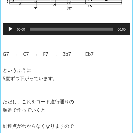
音
00:00
00:00
声
プ
レ
G7 → C7 → F7 → Bb7 → Eb7
ー
ヤ
というふうに
ー
5度ずつ下がっています。
ただし、これをコード進行通りの
順番で作っていくと
到達点がわからなくなりますので