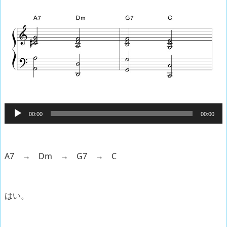
音
00:00
00:00
声
プ
レ
A7 → Dm → G7 → C
ー
ヤ
ー
はい。