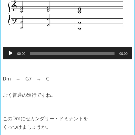
音
00:00
00:00
声
プ
レ
Dm → G7 → C
ー
ヤ
ごく普通の進行ですね。
ー
このDmにセカンダリー・ドミナントを
くっつけましょうか。