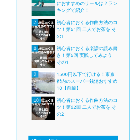
におすすめのリールは？ラン
キングで紹介！
初心者におくる作曲方法のコ
ツ！第61回 二人でお茶を そ
の1
初心者におくる楽譜の読み書
き！第6回 実践してみよう
その1
1500円以下で行ける！東京
都内のスーパー銭湯おすすめ
10【前編】
初心者におくる作曲方法のコ
ツ！第62回 二人でお茶を そ
の2