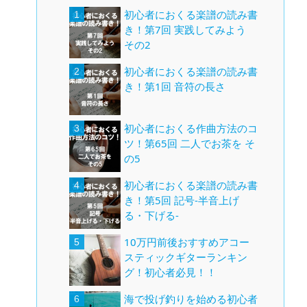
初心者におくる楽譜の読み書
き！第7回 実践してみよう
その2
初心者におくる楽譜の読み書
き！第1回 音符の長さ
初心者におくる作曲方法のコ
ツ！第65回 二人でお茶を そ
の5
初心者におくる楽譜の読み書
き！第5回 記号-半音上げ
る・下げる-
10万円前後おすすめアコー
スティックギターランキン
グ！初心者必見！！
海で投げ釣りを始める初心者